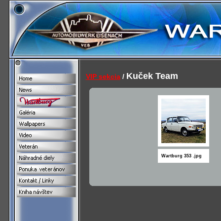
Kuček Team
VIP sekcia
/